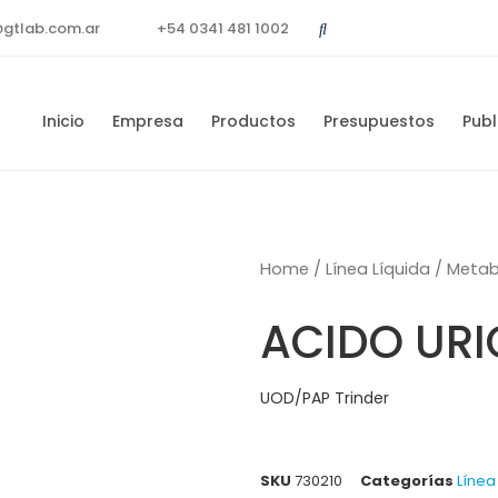
@gtlab.com.ar
+54 0341 481 1002
Inicio
Empresa
Productos
Presupuestos
Publ
Home
/
Línea Líquida
/
Metab
ACIDO URIC
UOD/PAP Trinder
SKU
730210
Categorías
Línea