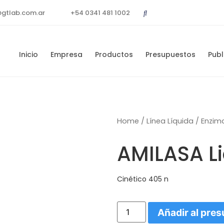
@gtlab.com.ar
+54 0341 481 1002
Inicio
Empresa
Productos
Presupuestos
Publ
Home
/
Línea Líquida
/
Enzim
AMILASA Li
Cinético 405 n
Añadir al pre