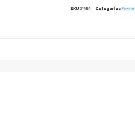
SKU
31550
Categorías
Enzim