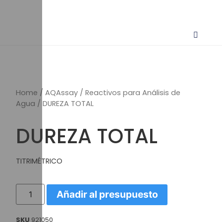
Home
/
AQAssay
/
Reactivos para Análisis de
Agua
/ DUREZA TOTAL
DUREZA TOTAL
TITRIMÉTRICO
Añadir al presupuesto
SKU
921050