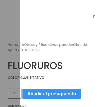
Home
/
AQAssay
/
Reactivos para Análisis de
Agua
/ FLUORUROS
FLUORUROS
COLOR CUANTITATIVO
Añadir al presupuesto
SKU
923025